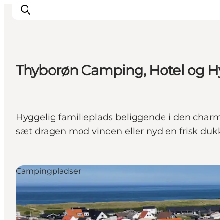
Thyborøn Camping, Hotel og H
Byer og steder
Inspirasjon
Events
Hyggelig familieplads beliggende i den charme
Overnatting
sæt dragen mod vinden eller nyd en frisk duk
Planlegg ferien
Campingpladser