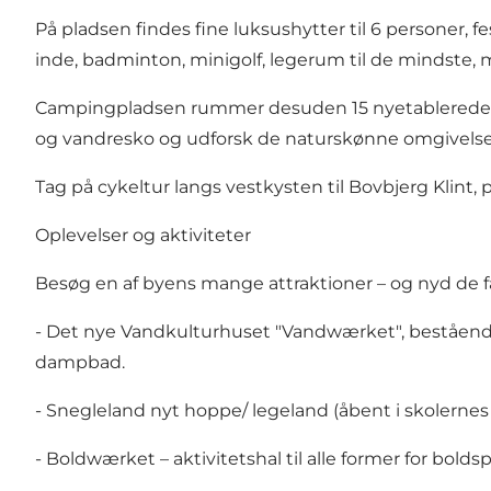
På pladsen findes fine luksushytter til 6 personer, fe
inde, badminton, minigolf, legerum til de mindste,
Campingpladsen rummer desuden 15 nyetablerede aut
og vandresko og udforsk de naturskønne omgivelse
Tag på cykeltur langs vestkysten til Bovbjerg Klint,
Oplevelser og aktiviteter
Besøg en af byens mange attraktioner – og nyd de fa
- Det nye Vandkulturhuset
"Vandwærket"
, beståen
dampbad.
- Snegleland nyt hoppe/ legeland (åbent i skolernes f
-
Boldwærket
– aktivitetshal til alle former for bol