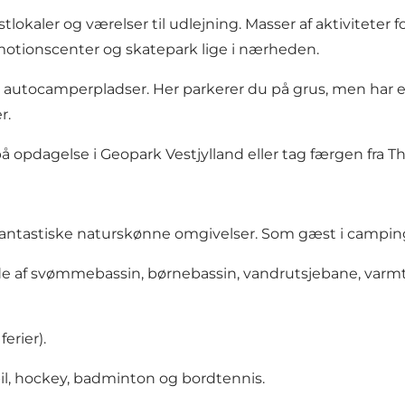
stlokaler og værelser til udlejning. Masser af aktiviteter
 motionscenter og skatepark lige i nærheden.
ocamperpladser. Her parkerer du på grus, men har et 
r.
 på opdagelse i Geopark Vestjylland eller tag færgen fra T
ntastiske naturskønne omgivelser. Som gæst i camping- o
de af svømmebassin, børnebassin, vandrutsjebane, va
erier).
dspil, hockey, badminton og bordtennis.