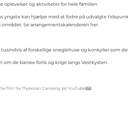
plevelser og aktiviteter for hele familien
ens yngste kan hjælpe med at fodre på udvalgte tidspunkt
i området.
Se arrangementskalenderen her.
tusindvis af forskellige sneglehuse og konkylier som de
en om de barske forlis og krige langs Vestkysten.
Se film fra Thyborøn Camping på YouTube
nkedIn
TripAdvisor