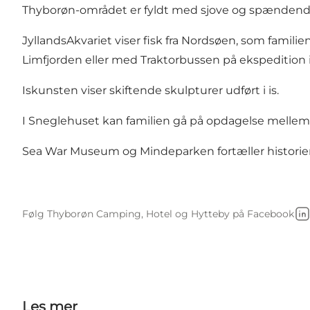
Thyborøn-området er fyldt med sjove og spændende o
JyllandsAkvariet
viser fisk fra Nordsøen, som famili
Limfjorden eller med Traktorbussen på ekspedition 
Iskunsten
viser skiftende skulpturer udført i is.
I
Sneglehuset
kan familien gå på opdagelse mellem 
Sea War Museum
og
Mindeparken
fortæller histori
Følg Thyborøn Camping, Hotel og Hytteby på Facebook
Li
Les mer