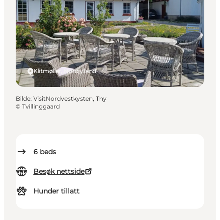
Klitmøller, Nordjylland
Bilde
:
VisitNordvestkysten, Thy
©
Tvillinggaard
6
beds
Besøk nettside
Hunder tillatt