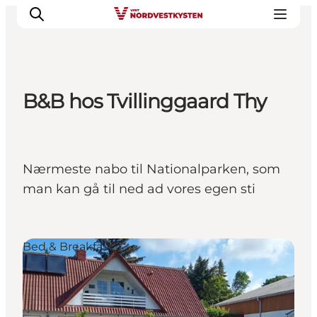
B&B hos Tvillinggaard Thy
Byer og steder
Inspirasjon
Events
Nærmeste nabo til Nationalparken, som
Overnatting
man kan gå til ned ad vores egen sti
Planlegg ferien
Bed & Breakfast