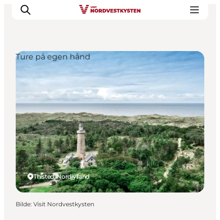
Ture på egen hånd
Byer og steder
Inspirasjon
Events
Overnatting
Planlegg ferien
Thisted, Nordjylland
Bilde
:
Visit Nordvestkysten