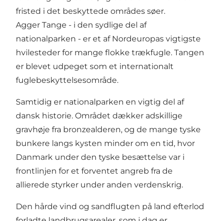
fristed i det beskyttede områdes søer.
Agger Tange - i den sydlige del af
nationalparken - er et af Nordeuropas vigtigste
hvilesteder for mange flokke trækfugle. Tangen
er blevet udpeget som et internationalt
fuglebeskyttelsesområde.
Samtidig er nationalparken en vigtig del af
dansk historie. Området dækker adskillige
gravhøje fra bronzealderen, og de mange tyske
bunkere langs kysten minder om en tid, hvor
Danmark under den tyske besættelse var i
frontlinjen for et forventet angreb fra de
allierede styrker under anden verdenskrig.
Den hårde vind og sandflugten på land efterlod
forladte landbrugsarealer, som i dag er