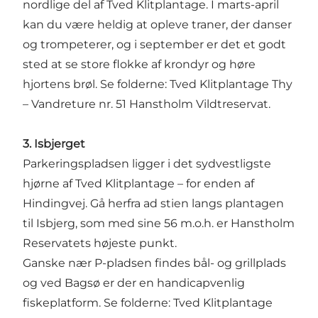
nordlige del af
Tved Klitplantage
. I marts-april
kan du være heldig at opleve traner, der danser
og trompeterer, og i september er det et godt
sted at se store flokke af krondyr og høre
hjortens brøl. Se folderne: Tved Klitplantage Thy
– Vandreture nr. 51
Hanstholm Vildtreservat
.
3. Isbjerget
Parkeringspladsen ligger i det sydvestligste
hjørne af Tved Klitplantage – for enden af
Hindingvej. Gå herfra ad stien langs plantagen
til
Isbjerg
, som med sine 56 m.o.h. er Hanstholm
Reservatets højeste punkt.
Ganske nær P-pladsen findes bål- og grillplads
og ved Bagsø er der en handicapvenlig
fiskeplatform. Se folderne: Tved Klitplantage