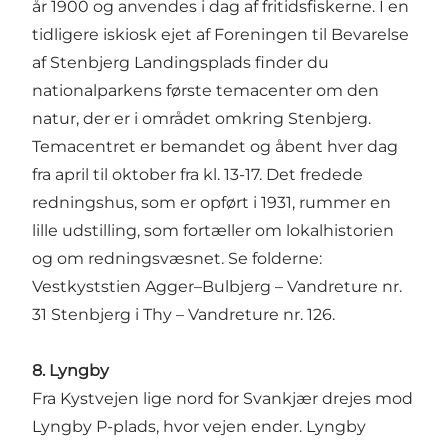
år 1900 og anvendes i dag af fritidsfiskerne. I en
tidligere iskiosk ejet af Foreningen til Bevarelse
af Stenbjerg Landingsplads finder du
nationalparkens første temacenter om den
natur, der er i området omkring Stenbjerg.
Temacentret er bemandet og åbent hver dag
fra april til oktober fra kl. 13-17. Det fredede
redningshus, som er opført i 1931, rummer en
lille udstilling, som fortæller om lokalhistorien
og om redningsvæsnet. Se folderne:
Vestkyststien Agger–Bulbjerg – Vandreture nr.
31 Stenbjerg i Thy – Vandreture nr. 126.
8. Lyngby
Fra Kystvejen lige nord for Svankjær drejes mod
Lyngby P-plads, hvor vejen ender. Lyngby