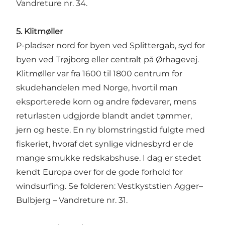
Vandreture nr. 34.
5. Klitmøller
P-pladser nord for byen ved Splittergab, syd for
byen ved Trøjborg eller centralt på Ørhagevej.
Klitmøller
var fra 1600 til 1800 centrum for
skudehandelen med Norge, hvortil man
eksporterede korn og andre fødevarer, mens
returlasten udgjorde blandt andet tømmer,
jern og heste. En ny blomstringstid fulgte med
fiskeriet, hvoraf det synlige vidnesbyrd er de
mange smukke redskabshuse. I dag er stedet
kendt Europa over for de gode forhold for
windsurfing. Se folderen:
Vestkyststien
Agger–
Bulbjerg – Vandreture nr. 31.