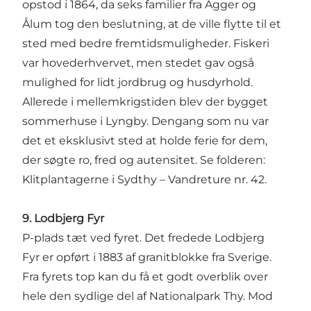
opstod i 1864, da seks familier fra Agger og
Ålum tog den beslutning, at de ville flytte til et
sted med bedre fremtidsmuligheder. Fiskeri
var hovederhvervet, men stedet gav også
mulighed for lidt jordbrug og husdyrhold.
Allerede i mellemkrigstiden blev der bygget
sommerhuse i Lyngby. Dengang som nu var
det et eksklusivt sted at holde ferie for dem,
der søgte ro, fred og autensitet. Se folderen:
Klitplantagerne i Sydthy – Vandreture nr. 42.
9. Lodbjerg Fyr
P-plads tæt ved fyret. Det fredede
Lodbjerg
Fyr
er opført i 1883 af granitblokke fra Sverige.
Fra fyrets top kan du få et godt overblik over
hele den sydlige del af Nationalpark Thy. Mod