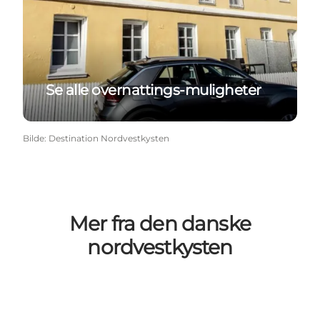
Se alle overnattings-muligheter
Bilde
:
Destination Nordvestkysten
Mer fra den danske
nordvestkysten