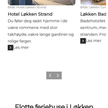
Bilde
:
Hotel Løkken Strand
Bilde
:
Løkken Turis
Hotel Løkken Strand
Løkken Bade
Du føler deg raskt hjemme i de
Badehotellet li
vakre rommene med stor
sentrum, med 
takhøyde, vakre lange gardiner og
stranden. Frok
Les mer
rolige farger.
Les mer
Forrige
Neste
Flotte feriehuse i Løkken