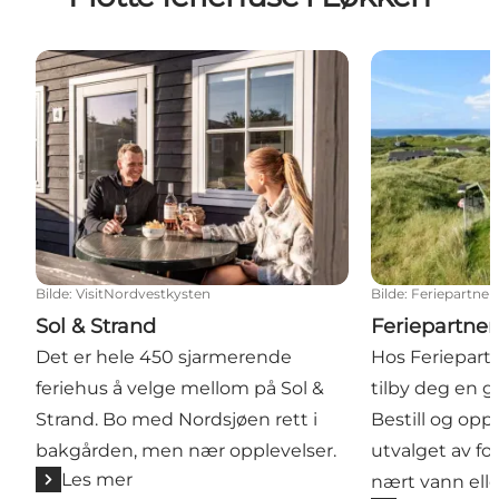
Sol & Strand
Feriepartner 
Bilde
:
VisitNordvestkysten
Bilde
:
Feriepartner
Sol & Strand
Feriepartne
Det er hele 450 sjarmerende
Hos Feriepartn
feriehus å velge mellom på Sol &
tilby deg en g
Strand. Bo med Nordsjøen rett i
Bestill og opp
bakgården, men nær opplevelser.
utvalget av for
Les mer
nært vann elle