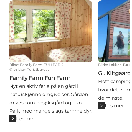
Family Farm Fun Farm
Gl. Klitgaard 
Bilde
:
Family Farm FUN PARK
Bilde
:
Løkken Turis
©
Løkken Turistbureau
Gl. Klitgaar
Family Farm Fun Farm
Flott camping
Nyt en aktiv ferie på en gård i
hvor det er ma
naturskjønne omgivelser. Gården
de minste.
drives som besøksgård og Fun
Les mer
Park med mange slags tamme dyr.
Les mer