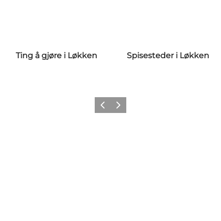
Ting å gjøre i Løkken
Spisesteder i Løkken
Forrige
Neste
Få litt av Nordvestkysten i
feeden din