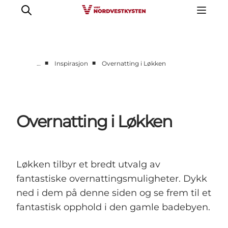
■
■
…
Inspirasjon
Overnatting i Løkken
Byer og steder
Inspirasjon
Events
Overnatting i Løkken
Overnatting
Planlegg ferien
Løkken tilbyr et bredt utvalg av
fantastiske overnattingsmuligheter. Dykk
ned i dem på denne siden og se frem til et
fantastisk opphold i den gamle badebyen.