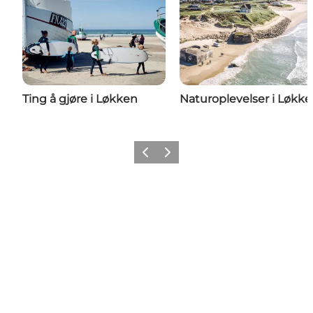
Ting å gjøre i Løkken
Naturoplevelser i Løkk
Forrige
Neste
Få litt av Nordvestkysten i
feeden din