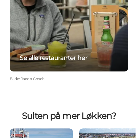
Se alle restauranter her
Bilde
:
Jacob Gosch
Sulten på mer Løkken?