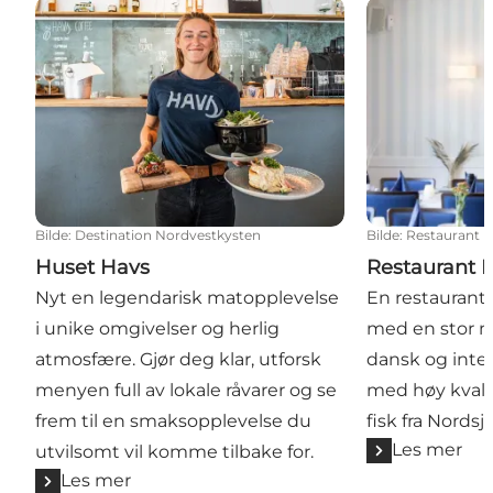
Huset Havs
Restaurant L
Bilde
:
Destination Nordvestkysten
Bilde
:
Restaurant 
Huset Havs
Restaurant 
Nyt en legendarisk matopplevelse
En restaurant 
i unike omgivelser og herlig
med en stor m
atmosfære. Gjør deg klar, utforsk
dansk og inte
menyen full av lokale råvarer og se
med høy kvalit
frem til en smaksopplevelse du
fisk fra Nordsj
Les mer
utvilsomt vil komme tilbake for.
Les mer