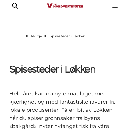
■
■
…
Norge
Spisesteder i Løkken
Byer og steder
Inspirasjon
Events
Spisesteder i Løkken
Overnatting
Planlegg ferien
Hele året kan du nyte mat laget med
kjærlighet og med fantastiske råvarer fra
lokale produsenter. Få en bit av Løkken
når du spiser grønnsaker fra byens
«bakgård», nyter nyfanget fisk fra våre