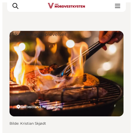
Lokale smagsoplevelser
Byer og steder
Inspirasjon
Events
Overnatting
Planlegg ferien
Slettestrand, Nordjylland
Bilde
:
Kristian Skjødt