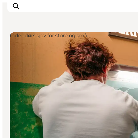
Indendørs sjov for store og små
Byer og steder
Inspirasjon
Events
Overnatting
Planlegg ferien