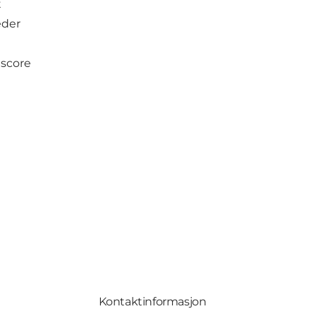
t
eder
 score
Kontaktinformasjon