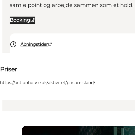
samle point og arbejde sammen som et hold. Per
Booking
Åbningstider
Pris på forespørsel
Priser
Besøk nettside
Børn, Min virksomhed, Venner, Min partner
https://actionhouse.dk/aktivitet/prison-island/