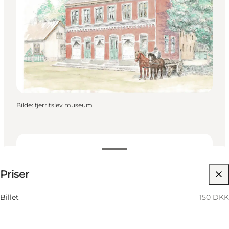
Bilde
:
fjerritslev museum
150 DKK
Priser
Besøk nettside
Billet
150 DKK