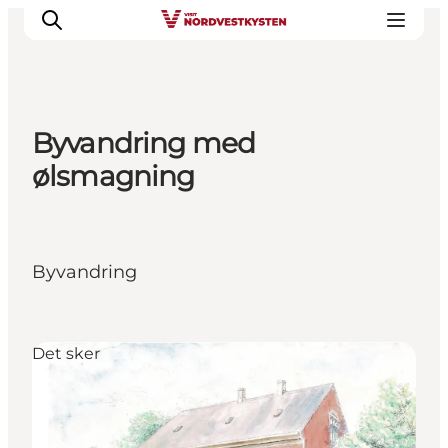
Byvandring med
Byer og steder
ølsmagning
Inspirasjon
Events
Overnatting
Byvandring
Planlegg ferien
Det sker