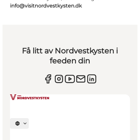
info@visitnordvestkysten.dk
Få litt av Nordvestkysten i
feeden din
Velg språk