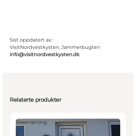
Sist oppdatert av:
VisitNordvestkysten, Jammerbugten
info@visitnordvestkysten.dk
Relaterte produkter
Overnatning