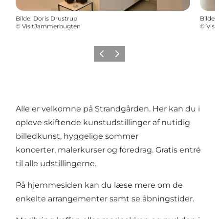
Bilde
:
Doris Drustrup
Bilde
:
©
VisitJammerbugten
©
Vis
Forrige
Neste
Alle er velkomne på Strandgården. Her kan du i
opleve skiftende kunstudstillinger af nutidig
billedkunst, hyggelige sommer
koncerter, malerkurser og foredrag. Gratis entré
til alle udstillingerne.
På
hjemmesiden
kan du læse mere om de
enkelte arrangementer samt se åbningstider.