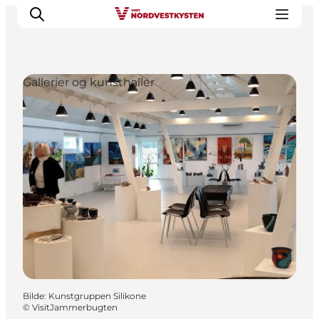
Gallerier og kunsthaller
Byer og steder
Inspirasjon
Events
Overnatting
Planlegg ferien
Bilde
:
Kunstgruppen Silikone
©
VisitJammerbugten