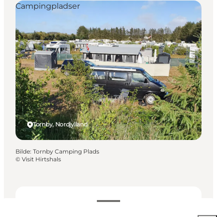
Campingpladser
Tornby, Nordjylland
Bilde
:
Tornby Camping Plads
©
Visit Hirtshals
Se åpningstider