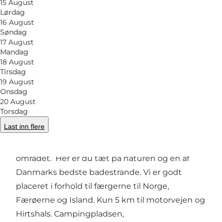
15 August
Lørdag
16 August
Søndag
Bilde
:
Tornby Camping Plads
Bilde
:
17 August
©
Visit Hirtshals
©
Visi
Mandag
18 August
Tirsdag
Forrige
Neste
19 August
Onsdag
20 August
Torsdag
Last inn flere
Tornby Strand Camping ved Hirtshals er et
dejligt feriested, med de bedste faciliteter i
området. Her er du tæt på naturen og en af
Danmarks bedste badestrande. Vi er godt
placeret i forhold til færgerne til Norge,
Færøerne og Island. Kun 5 km til motorvejen og
Hirtshals. Campingpladsen,