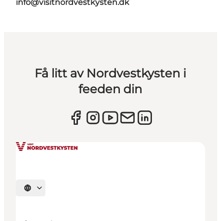
info@visitnordvestkysten.dk
Få litt av Nordvestkysten i
feeden din
Velg språk