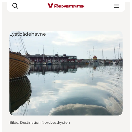
Lystbådehavne
Byer og steder
Inspirasjon
Events
Overnatting
Planlegg ferien
Bilde
:
Destination Nordvestkysten