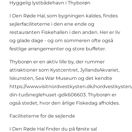
Hyggelig lystbådehavn i Thyborøn
I Den Røde Hal, som bygningen kaldes, findes
sejlerfaciliteterne i den ene ende og
restauranten Fiskehallen i den anden. Her er liv
og glade dage - og om sommeren ofte også
festlige arrangementer og store buffeter.
Thyborøn er en aktiv lille by, der rummer
attraktioner som
Kystcentret
,
JyllandsAkvariet
,
Iskunsten
,
Sea War Museum
og det kendte
https://www.visitnordvestkysten.dk/nordvestkysten
din-tur/sneglehuset-gdk606603
. Thyborøn er
også stedet, hvor den årlige Fiskedag afholdes.
Faciliteterne for de sejlende
I Den Røde Hal finder du på første sal