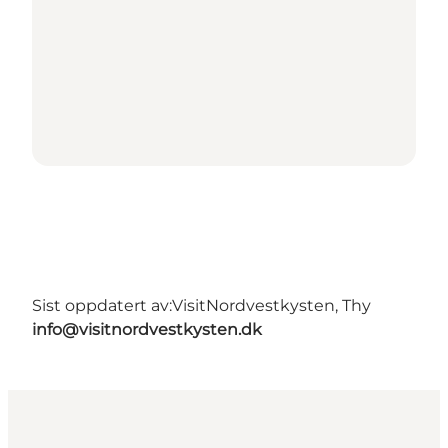
Sist oppdatert av:
VisitNordvestkysten, Thy
info@visitnordvestkysten.dk