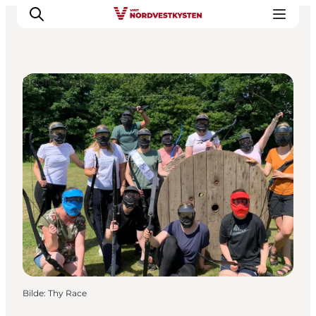
Sport og aktiviteter
Byer og steder
Inspirasjon
Events
Overnatting
Planlegg ferien
Bilde
:
Thy Race