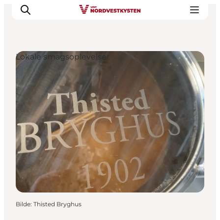
Lokale smagsoplevelser
Byer og steder
Inspirasjon
Events
Overnatting
Planlegg ferien
Bilde
:
Thisted Bryghus