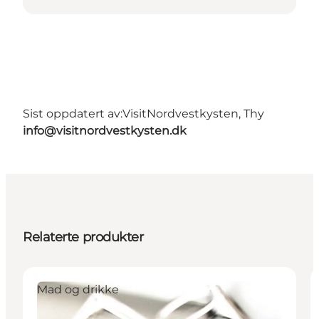
Sist oppdatert av:
VisitNordvestkysten, Thy
info@visitnordvestkysten.dk
Relaterte produkter
Mad og drikke