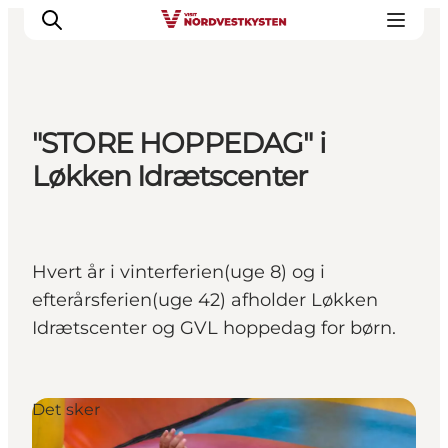
"STORE HOPPEDAG" i
Byer og steder
Løkken Idrætscenter
Inspirasjon
Events
Overnatting
Hvert år i vinterferien(uge 8) og i
Planlegg ferien
efterårsferien(uge 42) afholder Løkken
Idrætscenter og GVL hoppedag for børn.
Det sker