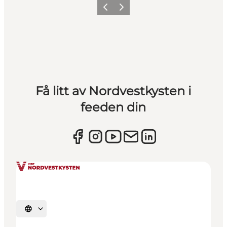
Forrige
Neste
Få litt av Nordvestkysten i
feeden din
Velg språk