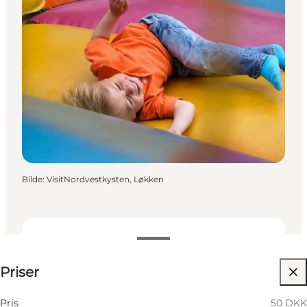
Bilde
:
VisitNordvestkysten, Løkken
50 DKK
Priser
Besøk nettside
Børn
Pris
50 DKK