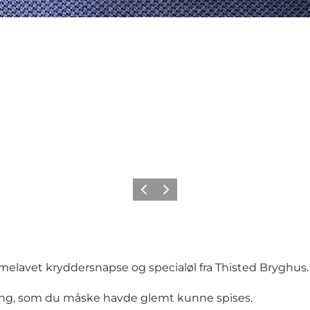
Forrige
Neste
melavet kryddersnapse og specialøl fra Thisted Bryghus.
ting, som du måske havde glemt kunne spises.