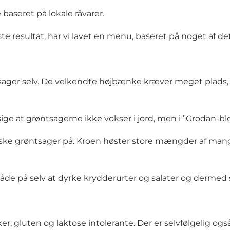
baseret på lokale råvarer.
resultat, har vi lavet en menu, baseret på noget af det 
ager selv. De velkendte højbænke kræver meget plads, så 
sige at grøntsagerne ikke vokser i jord, men i ”Grodan
riske grøntsager på. Kroen høster store mængder af mange
åde på selv at dyrke krydderurter og salater og dermed s
er, gluten og laktose intolerante. Der er selvfølgelig o