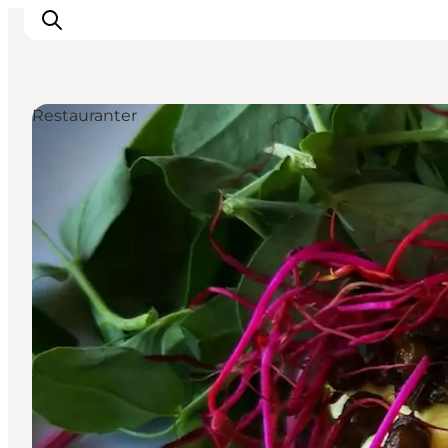
Restauranter
Byer og steder
Inspirasjon
Events
Overnatting
Planlegg ferien