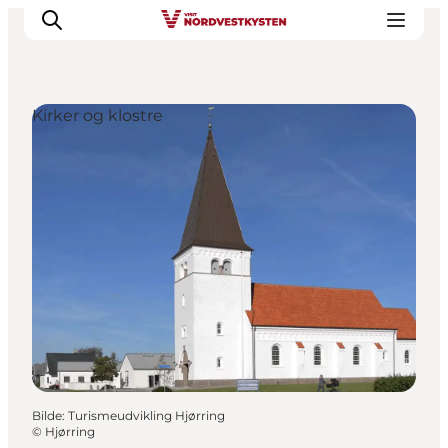
Kirker og klostre
Byer og steder
Inspirasjon
Events
Overnatting
Planlegg ferien
Bilde
:
Turismeudvikling Hjørring
©
Hjørring