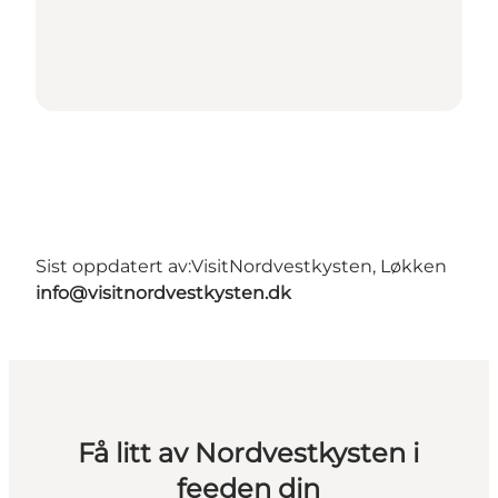
Sist oppdatert av:
VisitNordvestkysten, Løkken
info@visitnordvestkysten.dk
Få litt av Nordvestkysten i
feeden din