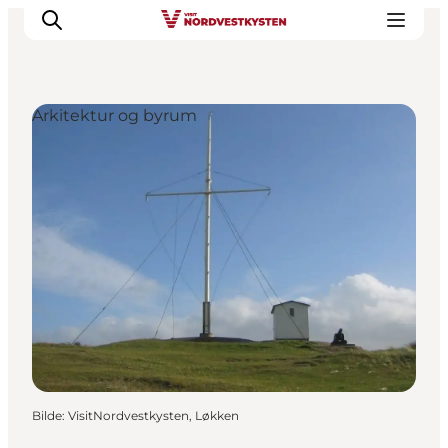
Arkitektur og byrum
Byer og steder
Inspirasjon
Events
Overnatting
Planlegg ferien
Bilde
:
VisitNordvestkysten, Løkken