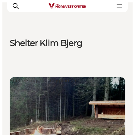
Shelter Klim Bjerg
Byer og steder
Inspirasjon
Events
Overnatting
Shelters og naturlejrpladser
Planlegg ferien