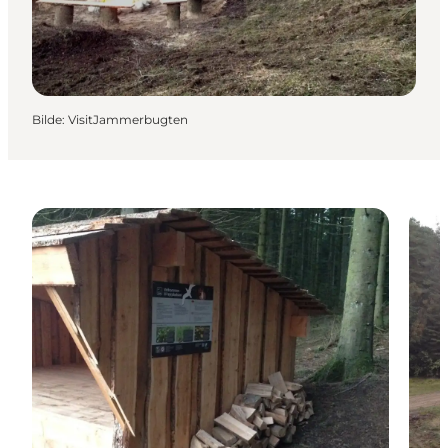
Bilde
:
VisitJammerbugten