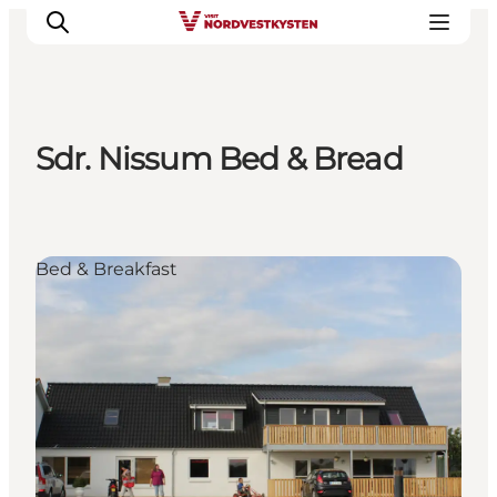
Sdr. Nissum Bed & Bread
Byer og steder
Inspirasjon
Events
Bed & Breakfast
Overnatting
Planlegg ferien