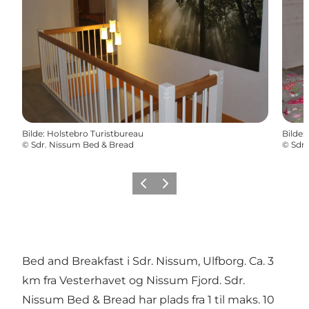
Bilde
:
Holstebro Turistbureau
Bilde
:
©
Sdr. Nissum Bed & Bread
©
Sdr.
Forrige
Neste
Bed and Breakfast i Sdr. Nissum, Ulfborg. Ca. 3
km fra Vesterhavet og Nissum Fjord. Sdr.
Nissum Bed & Bread har plads fra 1 til maks. 10