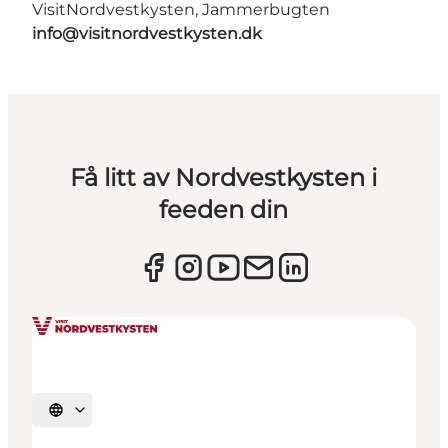
VisitNordvestkysten, Jammerbugten
info@visitnordvestkysten.dk
Få litt av Nordvestkysten i
feeden din
Velg språk