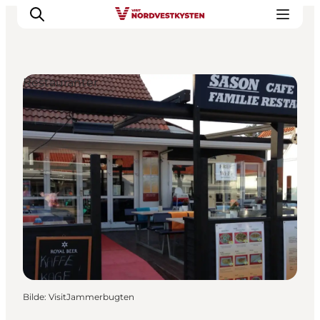
Restauranter
Byer og steder
Inspirasjon
Events
Overnatting
Planlegg ferien
Bilde
:
VisitJammerbugten