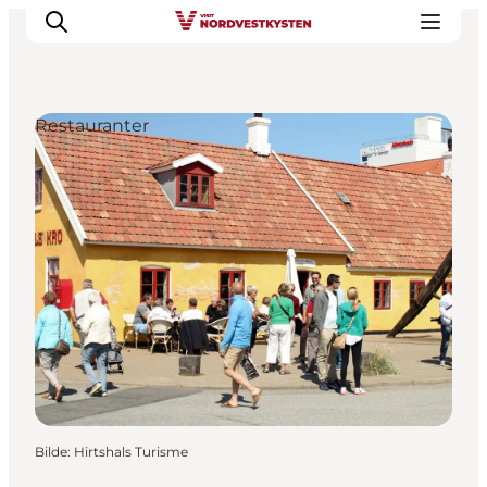
Restauranter
Byer og steder
Inspirasjon
Events
Overnatting
Planlegg ferien
Bilde
:
Hirtshals Turisme