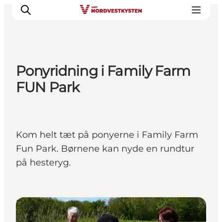
Ponyridning i Family Farm
Byer og steder
FUN Park
Inspirasjon
Events
Overnatting
Kom helt tæt på ponyerne i Family Farm
Planlegg ferien
Fun Park. Børnene kan nyde en rundtur
på hesteryg.
Det sker