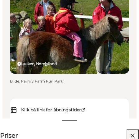
Løkken, Nordjylland
Bilde
:
Family Farm Fun Park
Klik på link for åbningstider
Se priser
Priser
Besøk nettside