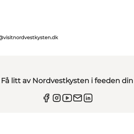
@visitnordvestkysten.dk
Få litt av Nordvestkysten i feeden din