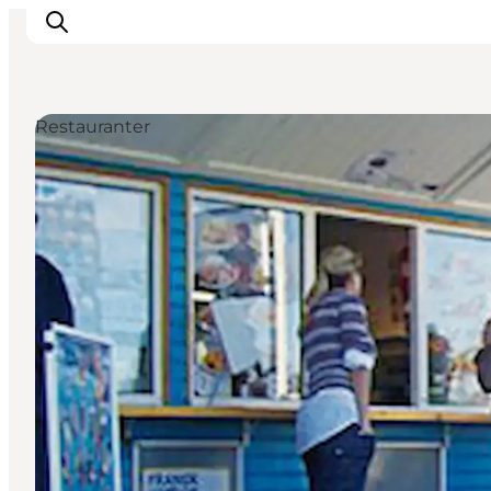
Restauranter
Byer og steder
Inspirasjon
Events
Overnatting
Planlegg ferien