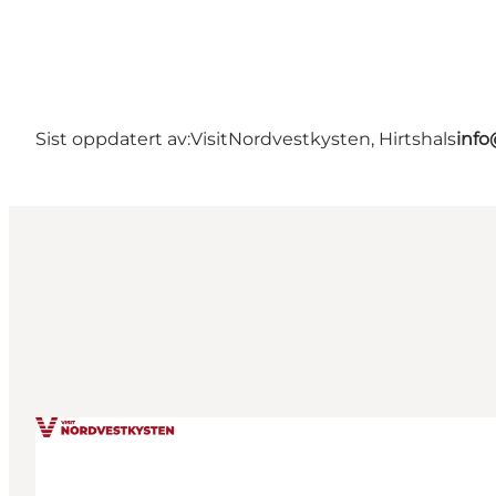
Sist oppdatert av:
VisitNordvestkysten, Hirtshals
info