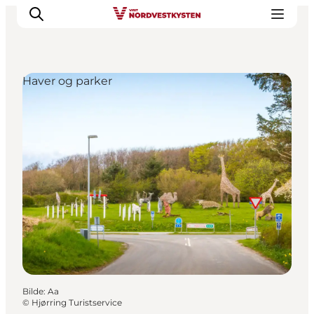
Haver og parker
Byer og steder
Inspirasjon
Events
Overnatting
Planlegg ferien
Bilde
:
Aa
©
Hjørring Turistservice