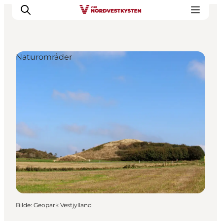
Naturområder
Byer og steder
Inspirasjon
Events
Overnatting
Planlegg ferien
Bilde
:
Geopark Vestjylland