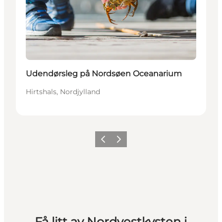
Udendørsleg på Nordsøen Oceanarium
Hirtshals, Nordjylland
Forrige
Neste
Få litt av Nordvestkysten i