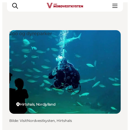
Zoo og dyreparker
Byer og steder
Inspirasjon
Events
Overnatting
Planlegg ferien
Hirtshals, Nordjylland
Bilde
:
VisitNordvestkysten, Hirtshals