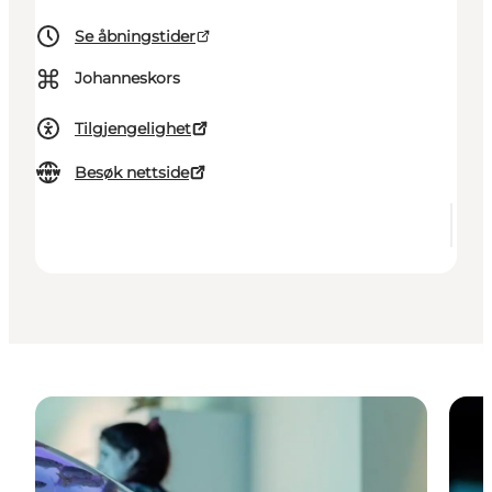
Se åbningstider
⌘
Johanneskors
Tilgjengelighet
Besøk nettside