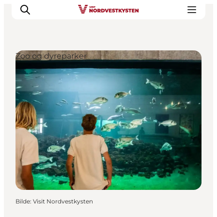
Zoo og dyreparker
Byer og steder
Inspirasjon
Events
Overnatting
Planlegg ferien
Bilde
:
Visit Nordvestkysten