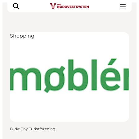
Shopping
Byer og steder
Inspirasjon
Events
Overnatting
Planlegg ferien
Bilde
:
Thy Turistforening