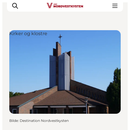
Kirker og klostre
Byer og steder
Inspirasjon
Events
Overnatting
Planlegg ferien
Bilde
:
Destination Nordvestkysten