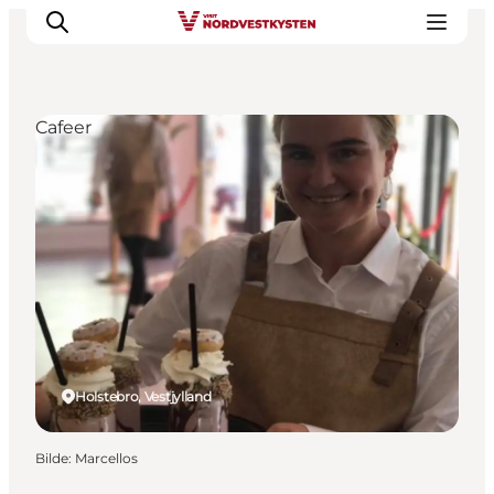
Cafeer
Byer og steder
Inspirasjon
Events
Overnatting
Planlegg ferien
Holstebro, Vestjylland
Bilde
:
Marcellos