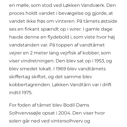
en mølle, som stod ved Løkken Vandværk. Den
proces holdt vandet i bevægelse og gjorde, at
vandet ikke frøs om vinteren. På tårnets østside
ses en firkant spændt op i wirer. I gamle dage
havde denne en flydebold i, som viste hvor høj
vandstanden var. På toppen af vandtårnet
vejrer en 2 meter lang vejrfisk af kobber, som
viser vindretningen. Den blev sat op i 1953, og
blev smedet lokalt. I 1969 blev vandtårnets
skiffertag skiftet, og det samme blev
kobbertagrenden. Løkken Vandtårn var i drift
indtil 1975.
For foden af tårnet blev Bodil Dams
Solhvervssøjle opsat i 2004. Den viser hvor
solen går ned ved vintersolhverv og