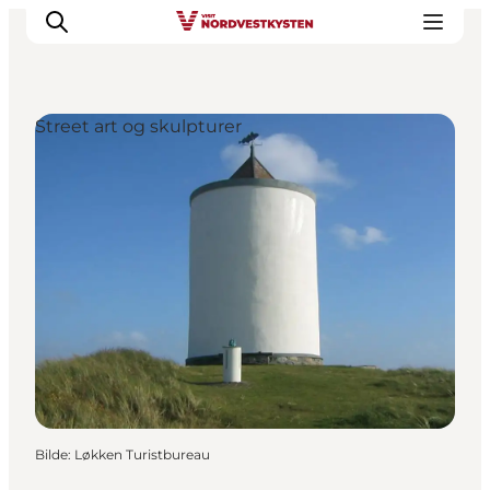
Street art og skulpturer
Byer og steder
Inspirasjon
Events
Overnatting
Planlegg ferien
Bilde
:
Løkken Turistbureau