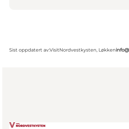
Sist oppdatert av:
VisitNordvestkysten, Løkken
info@