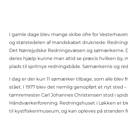
I gamle dage blev mange skibe ofre for Vesterhavets
og størstedelen af mandskabet druknede. Redningsauk
Det Nørrejydske Redningsvæsen og sømærkerne. De
deres hjælp kunne man altid se præcis hvilken by, 
plads til spritnye redningsbåde. Sømærkerne og re
I dag er der kun 11 sømærker tilbage, som alle blev
stået. I 1977 blev det nemlig genopført et nyt sted –
tømremester Carl Johannes Christensen stod i spidse
Håndværkerforening.
Redningshuset i Løkken
er bl
til kystfiskerimuseum, og kan opleves på stranden fo