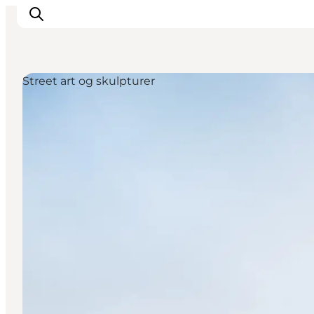
Street art og skulpturer
Byer og steder
Inspirasjon
Events
Overnatting
Planlegg ferien