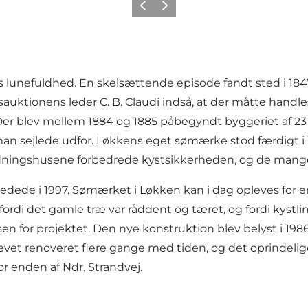
Forrige
Neste
 lunefuldhed. En skelsættende episode fandt sted i 1847
tionens leder C. B. Claudi indså, at der måtte handles, 
r blev mellem 1884 og 1885 påbegyndt byggeriet af 23
man sejlede udfor. Løkkens eget sømærke stod færdigt i 
dningshusene forbedrede kystsikkerheden, og de mange t
 fredede i 1997. Sømærket i Løkken kan i dag opleves for
 fordi det gamle træ var råddent og tæret, og fordi kystl
n for projektet. Den nye konstruktion blev belyst i 198
evet renoveret flere gange med tiden, og det oprindelig
r enden af Ndr. Strandvej.