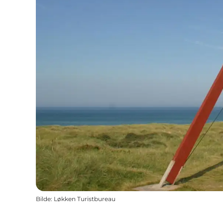
Bilde
:
Løkken Turistbureau