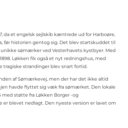
, da et engelsk sejlskib kæntrede ud for Harboøre,
før historien gentog sig. Det blev startskuddet til
 unikke sømærker ved Vesterhavets kystbyer. Med
1898. Løkken fik også et nyt
redningshus
, med
ragiske strandinger blev snart fortid.
 enden af Sømærkevej, men der har det ikke altid
injen havde flyttet sig væk fra sømærket. Den lokale
6 med støtte fra Løkken Borger -og
e er blevet nedlagt.
Den nyeste version
er lavet om