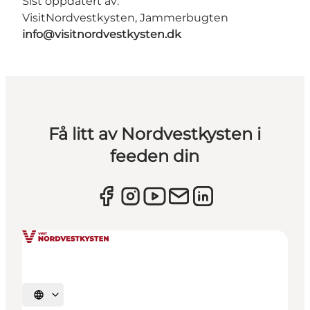
Sist oppdatert av:
VisitNordvestkysten, Jammerbugten
info@visitnordvestkysten.dk
Få litt av Nordvestkysten i
feeden din
Velg språk