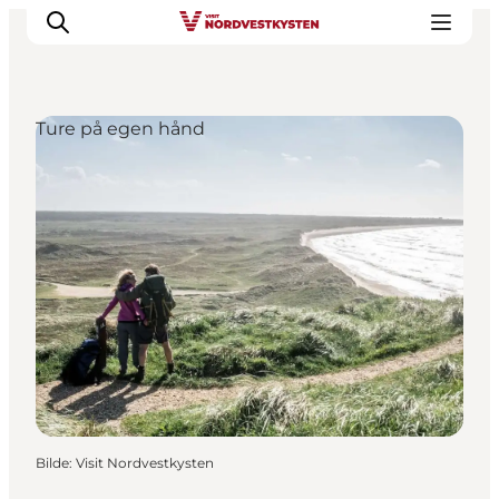
Ture på egen hånd
Byer og steder
Inspirasjon
Events
Overnatting
Planlegg ferien
Bilde
:
Visit Nordvestkysten