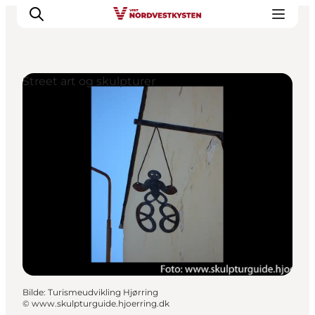
Street art og skulpturer
Byer og steder
Inspirasjon
Events
Overnatting
Planlegg ferien
Bilde
:
Turismeudvikling Hjørring
©
www.skulpturguide.hjoerring.dk