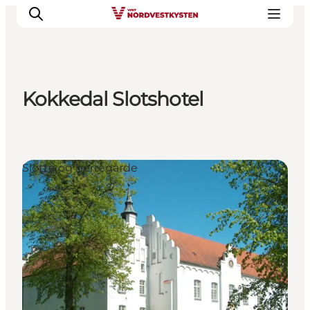
Kokkedal Slotshotel
Byer og steder
Inspirasjon
Events
Slotte og herregårde
Overnatting
Planlegg ferien