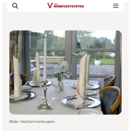
Restauranter
Byer og steder
Inspirasjon
Events
Overnatting
Planlegg ferien
Bilde
:
VisitJammerbugten