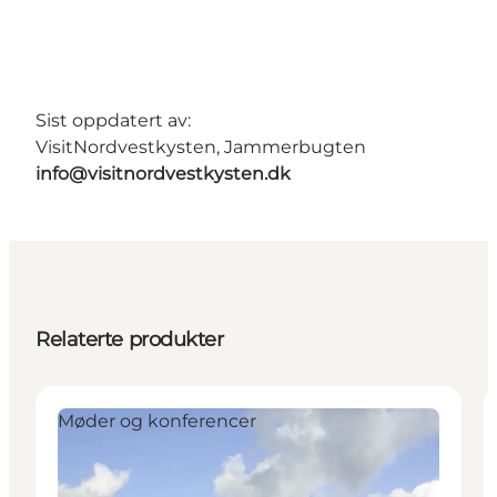
Sist oppdatert av:
VisitNordvestkysten, Jammerbugten
info@visitnordvestkysten.dk
Relaterte produkter
Møder og konferencer