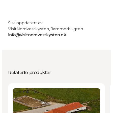
Sist oppdatert av:
VisitNordvestkysten, Jammerbugten
info@visitnordvestkysten.dk
Relaterte produkter
Overnatning