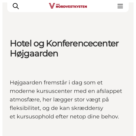
Hotel og Konferencecenter
Byer og steder
Højgaarden
Inspirasjon
Events
Overnatting
Højgaarden fremstår i dag som et
Planlegg ferien
moderne kursuscenter med en afslappet
atmosfære, her lægger stor vægt på
fleksibilitet, og de kan skræddersy
et kursusophold efter netop dine behov.