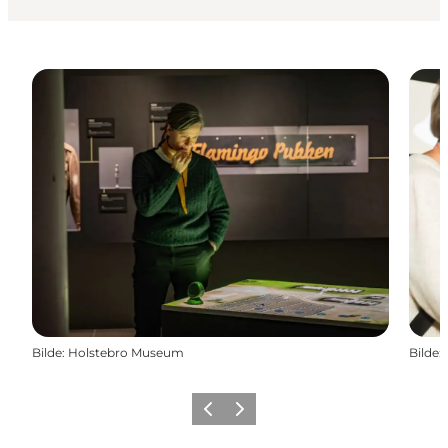
Bilde
:
Holstebro Museum
Bilde
:
Forrige
Neste