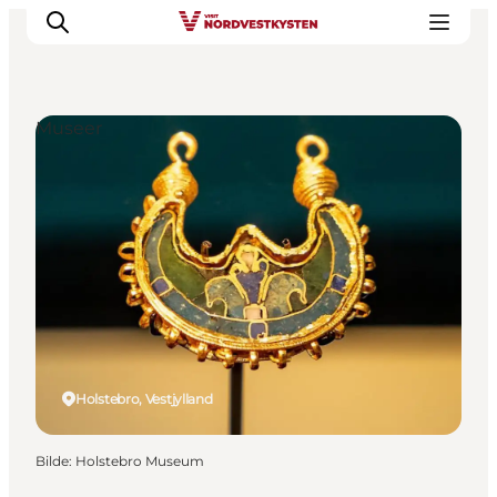
Museer
Byer og steder
Inspirasjon
Events
Overnatting
Planlegg ferien
Holstebro, Vestjylland
Bilde
:
Holstebro Museum