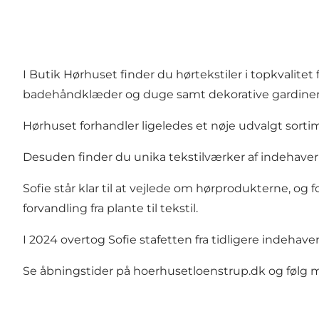
I Butik Hørhuset finder du hørtekstiler i topkvalite
badehåndklæder og duge samt dekorative gardiner 
Hørhuset forhandler ligeledes et nøje udvalgt sorti
Desuden finder du unika tekstilværker af indehaver 
Sofie står klar til at vejlede om hørprodukterne, o
forvandling fra plante til tekstil.
I 2024 overtog Sofie stafetten fra tidligere indehave
Se åbningstider på hoerhusetloenstrup.dk og følg