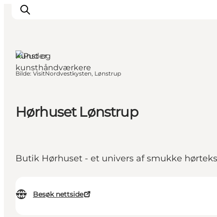
Kunst og
kunsthåndværkere
Bilde
:
VisitNordvestkysten, Lønstrup
Byer og steder
Inspirasjon
Events
Hørhuset Lønstrup
Overnatting
Planlegg ferien
Butik Hørhuset - et univers af smukke hørtekst
Besøk nettside