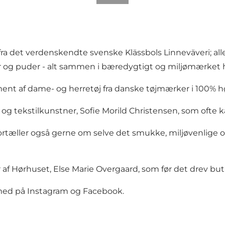
t fra det verdenskendte svenske Klässbols Linneväveri; a
og puder - alt sammen i bæredygtigt og miljømærket h
ment af dame- og herretøj fra danske tøjmærker i 100% h
og tekstilkunstner, Sofie Morild Christensen, som ofte k
g fortæller også gerne om selve det smukke, miljøvenlig
r af Hørhuset, Else Marie Overgaard, som før det drev buti
 med på Instagram og Facebook.