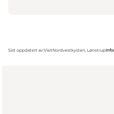
Sist oppdatert av:
VisitNordvestkysten, Lønstrup
inf