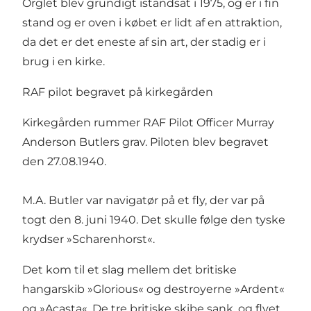
Orglet blev grundigt istandsat i 1975, og er i fin
stand og er oven i købet er lidt af en attraktion,
da det er det eneste af sin art, der stadig er i
brug i en kirke.
RAF pilot begravet på kirkegården
Kirkegården rummer RAF Pilot Officer Murray
Anderson Butlers grav. Piloten blev begravet
den 27.08.1940.
M.A. Butler var navigatør på et fly, der var på
togt den 8. juni 1940. Det skulle følge den tyske
krydser »Scharenhorst«.
Det kom til et slag mellem det britiske
hangarskib »Glorious« og destroyerne »Ardent«
og »Acasta«. De tre britiske skibe sank, og flyet