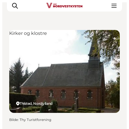
Kirker og klostre
Byer og steder
Inspirasjon
Events
Overnatting
Planlegg ferien
Thisted, Nordjylland
Bilde
:
Thy Turistforening