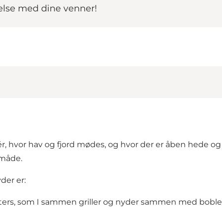
else med dine venner!
hvor hav og fjord mødes, og hvor der er åben hede og st
 måde.
der er:
østers, som I sammen griller og nyder sammen med boble