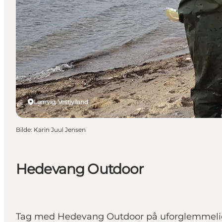
Lemvig, Vestjylland
Bilde
:
Karin Juul Jensen
Hedevang Outdoor
Tag med Hedevang Outdoor på uforglemmelige g