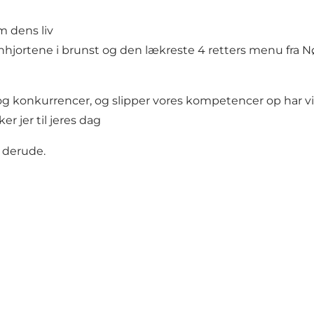
 dens liv
nhjortene i brunst og den lækreste 4 retters menu fra Nør
 og konkurrencer, og slipper vores kompetencer op har v
r jer til jeres dag
s derude.