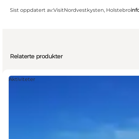
Sist oppdatert av:
VisitNordvestkysten, Holstebro
inf
Relaterte produkter
Aktiviteter