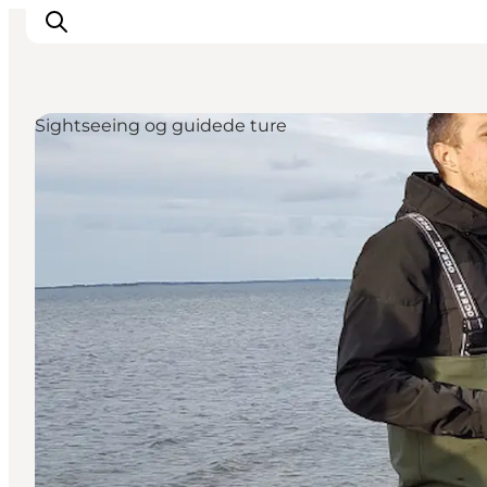
Sightseeing og guidede ture
Byer og steder
Inspirasjon
Events
Overnatting
Planlegg ferien