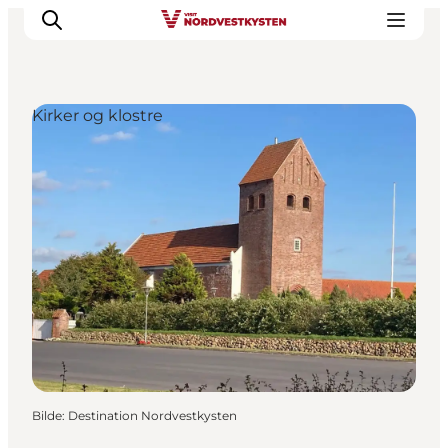
Kirker og klostre
Byer og steder
Inspirasjon
Events
Overnatting
Planlegg ferien
Bilde
:
Destination Nordvestkysten