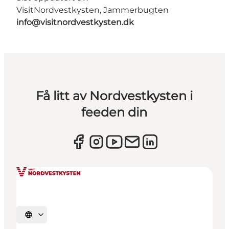
VisitNordvestkysten, Jammerbugten
info@visitnordvestkysten.dk
Få litt av Nordvestkysten i
feeden din
Velg språk