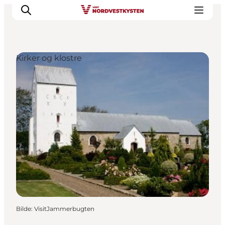
Kirker og klostre
Byer og steder
Inspirasjon
Events
Overnatting
Planlegg ferien
Bilde
:
VisitJammerbugten