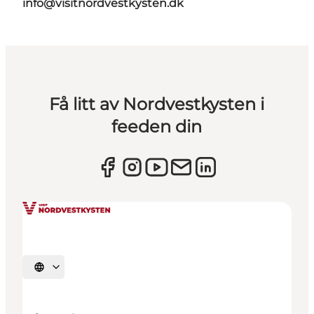
info@visitnordvestkysten.dk
Få litt av Nordvestkysten i
feeden din
Velg språk