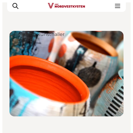
Gallerier og kunsthaller
Byer og steder
Inspirasjon
Events
Overnatting
Planlegg ferien