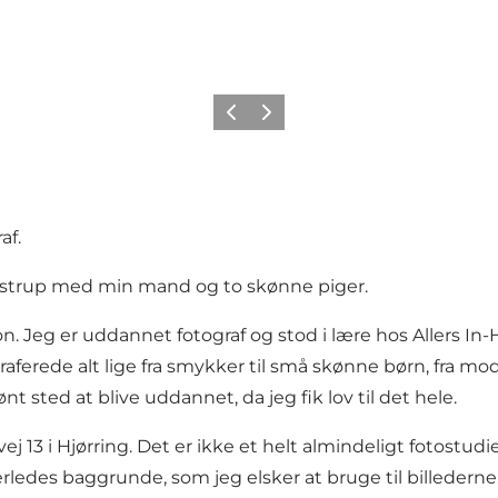
Forrige
Neste
af.
ønstrup med min mand og to skønne piger.
on. Jeg er uddannet fotograf og stod i lære hos Allers In
aferede alt lige fra smykker til små skønne børn, fra modes
ønt sted at blive uddannet, da jeg fik lov til det hele.
13 i Hjørring. Det er ikke et helt almindeligt fotostudie,
edes baggrunde, som jeg elsker at bruge til billederne. 