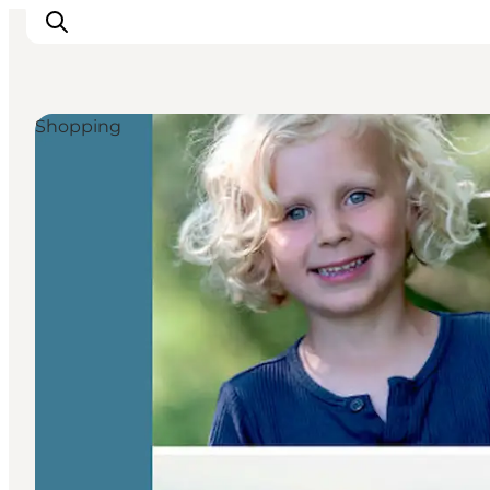
Shopping
Byer og steder
Inspirasjon
Events
Overnatting
Planlegg ferien