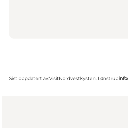
Sist oppdatert av:
VisitNordvestkysten, Lønstrup
inf