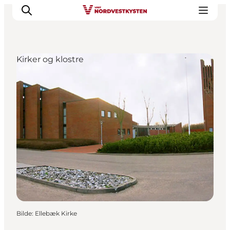
Kirker og klostre
Byer og steder
Inspirasjon
Events
Overnatting
Planlegg ferien
Bilde
:
Ellebæk Kirke