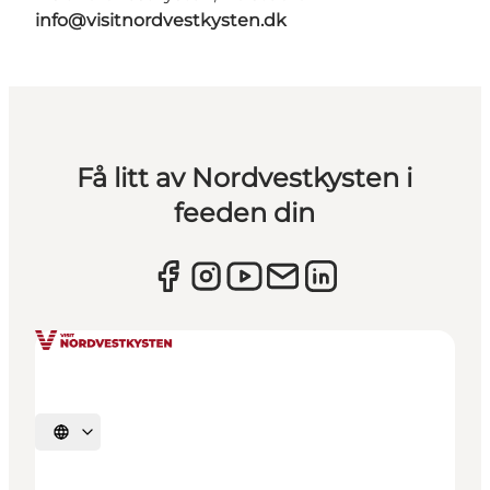
info@visitnordvestkysten.dk
Få litt av Nordvestkysten i
feeden din
Velg språk