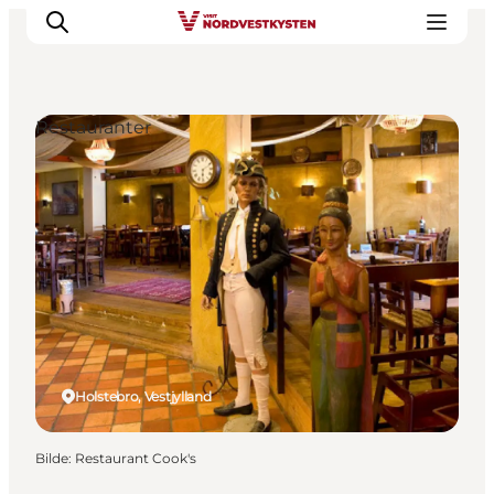
Restauranter
Byer og steder
Inspirasjon
Events
Overnatting
Planlegg ferien
Holstebro, Vestjylland
Bilde
:
Restaurant Cook's