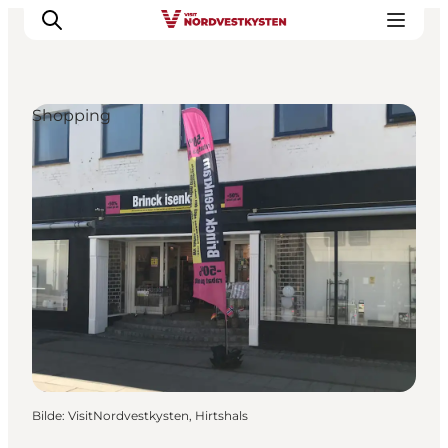
Shopping
Byer og steder
Inspirasjon
Events
Overnatting
Planlegg ferien
Bilde
:
VisitNordvestkysten, Hirtshals