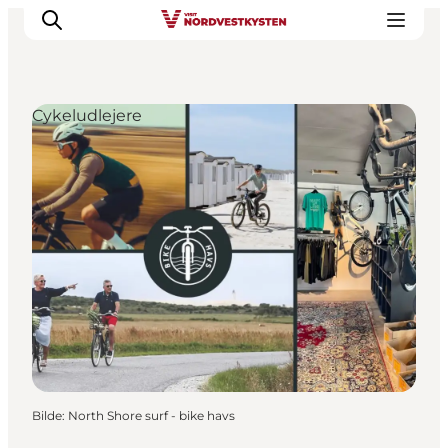
Cykeludlejere
Byer og steder
Inspirasjon
Events
Overnatting
Planlegg ferien
Bilde
:
North Shore surf - bike havs