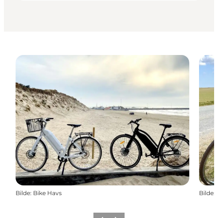
Bilde
:
Bike Havs
Bilde
: