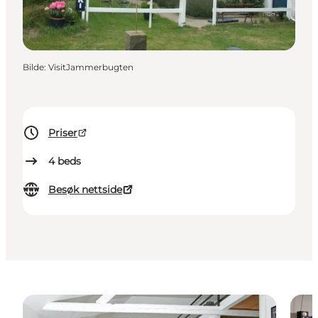
Bilde
:
VisitJammerbugten
Priser
4
beds
Besøk nettside