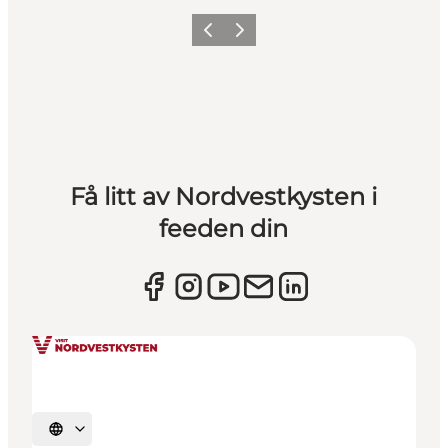
Forrige
Neste
Få litt av Nordvestkysten i
feeden din
Velg språk