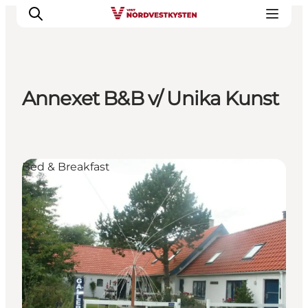
Annexet B&B v/ Unika Kunst
Byer og steder
Inspirasjon
Events
Bed & Breakfast
Overnatting
Planlegg ferien